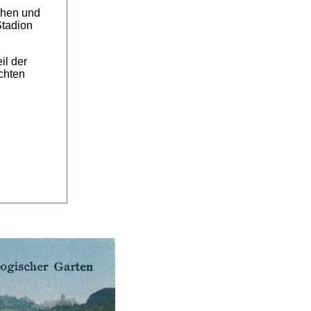
schen und
Stadion
il der
chten