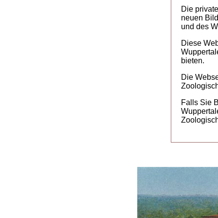
Die privat
neuen Bil
und des Wo
Diese Webs
Wuppertale
bieten.
Die Websei
Zoologisch
Falls Sie 
Wuppertale
Zoologisch