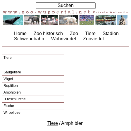
Home
Zoo historisch
Zoo
Tiere
Stadion
Schwebebahn
Wohnviertel
Zooviertel
Tiere
Säugetiere
Vögel
Reptilien
Amphibien
Froschlurche
Fische
Wirbellose
Tiere
/ Amphibien