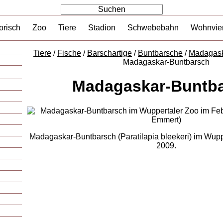
orisch
Zoo
Tiere
Stadion
Schwebebahn
Wohnvier
Tiere
/
Fische
/
Barschartige
/
Buntbarsche
/
Madagask
Madagaskar-Buntbarsch
Madagaskar-Buntb
Madagaskar-Buntbarsch (Paratilapia bleekeri) im Wupp
2009.