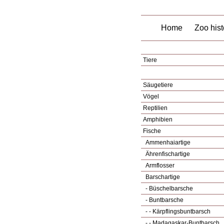
Home
Zoo hist
Tiere
Säugetiere
Vögel
Reptilien
Amphibien
Fische
Ammenhaiartige
Ährenfischartige
Armflosser
Barschartige
- Büschelbarsche
- Buntbarsche
- - Kärpflingsbuntbarsch
- - Madagaskar-Buntbarsch