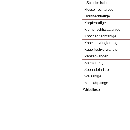
- Schleimfische
Flösselhechtartige
Hornhechtartige
Karpfenartige
Kiemenschlitzaalartige
Knochenhechtartige
Knochenzünglerartige
Kugelfischverwandte
Panzerwangen
Salmlerartige
Seenadelartige
Welsartige
Zahnkärpflinge
Wirbellose