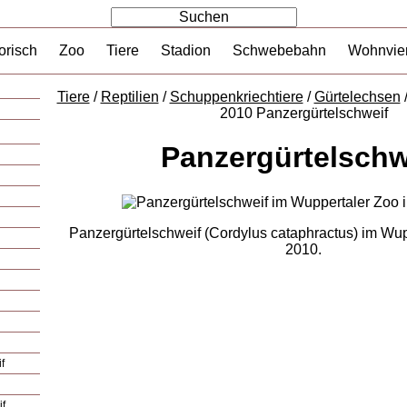
orisch
Zoo
Tiere
Stadion
Schwebebahn
Wohnvier
Tiere
/
Reptilien
/
Schuppenkriechtiere
/
Gürtelechsen
2010 Panzergürtelschweif
Panzergürtelschw
Panzergürtelschweif (Cordylus cataphractus) im Wup
2010.
f
if