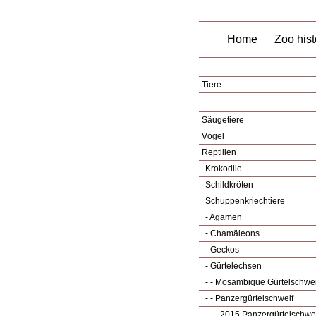
Home
Zoo hist
Tiere
Säugetiere
Vögel
Reptilien
Krokodile
Schildkröten
Schuppenkriechtiere
- Agamen
- Chamäleons
- Geckos
- Gürtelechsen
- - Mosambique Gürtelschwei
- - Panzergürtelschweif
- - - 2015 Panzergürtelschwe