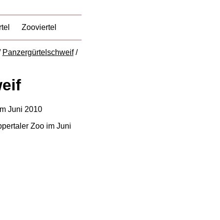
tel
Zooviertel
/
Panzergürtelschweif
/
eif
pertaler Zoo im Juni