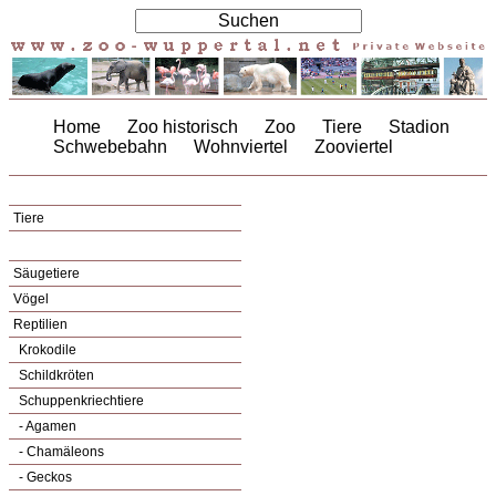
Home
Zoo historisch
Zoo
Tiere
Stadion
Schwebebahn
Wohnviertel
Zooviertel
Tiere
Säugetiere
Vögel
Reptilien
Krokodile
Schildkröten
Schuppenkriechtiere
- Agamen
- Chamäleons
- Geckos