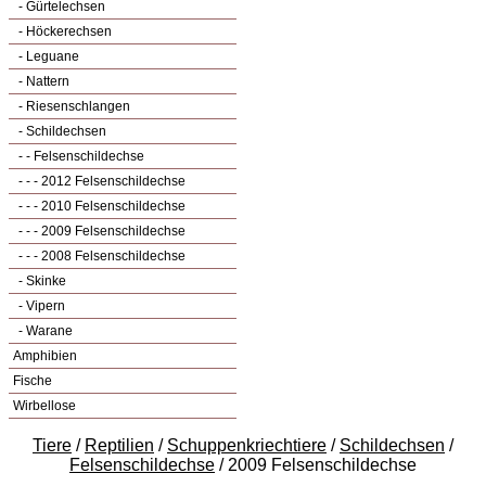
- Gürtelechsen
- Höckerechsen
- Leguane
- Nattern
- Riesenschlangen
- Schildechsen
- - Felsenschildechse
- - - 2012 Felsenschildechse
- - - 2010 Felsenschildechse
- - - 2009 Felsenschildechse
- - - 2008 Felsenschildechse
- Skinke
- Vipern
- Warane
Amphibien
Fische
Wirbellose
Tiere
/
Reptilien
/
Schuppenkriechtiere
/
Schildechsen
/
Felsenschildechse
/ 2009 Felsenschildechse