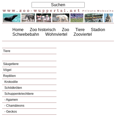
Home
Zoo historisch
Zoo
Tiere
Stadion
Schwebebahn
Wohnviertel
Zooviertel
Tiere
Säugetiere
Vögel
Reptilien
Krokodile
Schildkröten
Schuppenkriechtiere
- Agamen
- Chamäleons
- Geckos