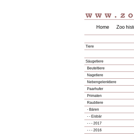
Home
Zoo hist
Tiere
Säugetiere
Beuteltiere
Nagetiere
Nebengelenktiere
Paarhufer
Primaten
Raubtiere
- Bären
- - Eisbär
- - - 2017
- - - 2016