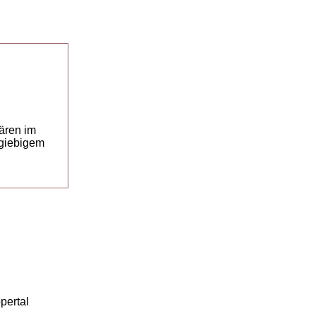
ären im
sgiebigem