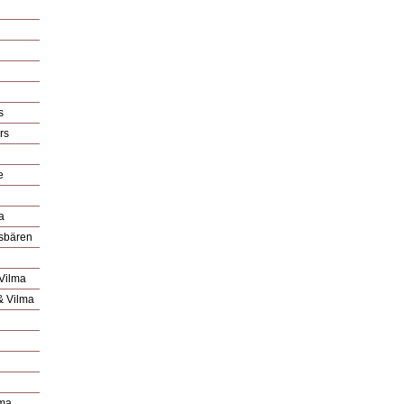
s
rs
e
a
isbären
 Vilma
& Vilma
lma