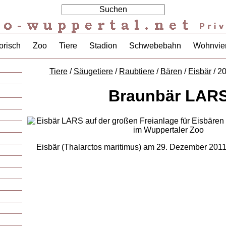
orisch
Zoo
Tiere
Stadion
Schwebebahn
Wohnvier
Tiere
/
Säugetiere
/
Raubtiere
/
Bären
/
Eisbär
/ 2
Braunbär LAR
Eisbär (Thalarctos maritimus) am 29. Dezember 2011