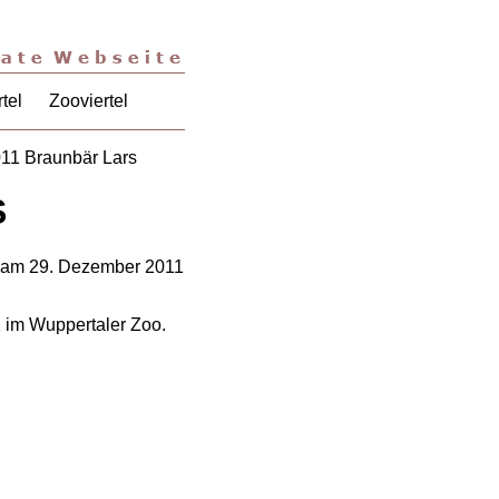
tel
Zooviertel
011 Braunbär Lars
S
 im Wuppertaler Zoo.