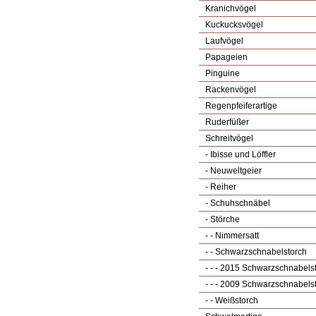
Kranichvögel
Kuckucksvögel
Laufvögel
Papageien
Pinguine
Rackenvögel
Regenpfeiferartige
Ruderfüßer
Schreitvögel
- Ibisse und Löffler
- Neuweltgeier
- Reiher
- Schuhschnäbel
- Störche
- - Nimmersatt
- - Schwarzschnabelstorch
- - - 2015 Schwarzschnabels
- - - 2009 Schwarzschnabels
- - Weißstorch