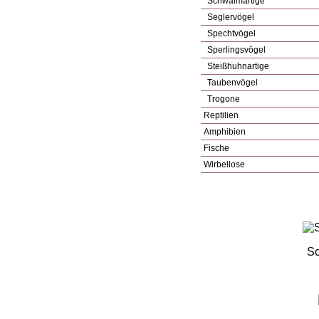
Schwalmartige
Seglervögel
Spechtvögel
Sperlingsvögel
Steißhuhnartige
Taubenvögel
Trogone
Reptilien
Amphibien
Fische
Wirbellose
Sc