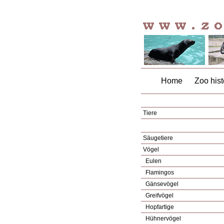
Home
Zoo hist
Tiere
Säugetiere
Vögel
Eulen
Flamingos
Gänsevögel
Greifvögel
Hopfartige
Hühnervögel