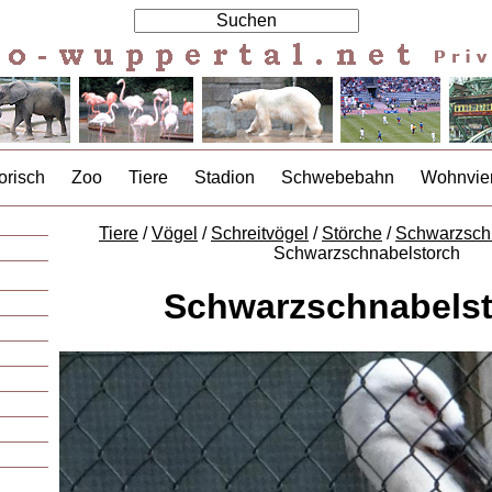
orisch
Zoo
Tiere
Stadion
Schwebebahn
Wohnvier
Tiere
/
Vögel
/
Schreitvögel
/
Störche
/
Schwarzsch
Schwarzschnabelstorch
Schwarzschnabels