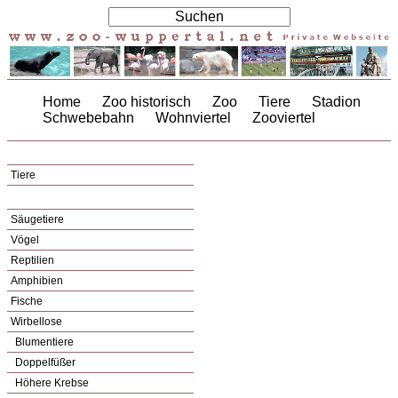
Home
Zoo historisch
Zoo
Tiere
Stadion
Schwebebahn
Wohnviertel
Zooviertel
Tiere
Säugetiere
Vögel
Reptilien
Amphibien
Fische
Wirbellose
Blumentiere
Doppelfüßer
Höhere Krebse